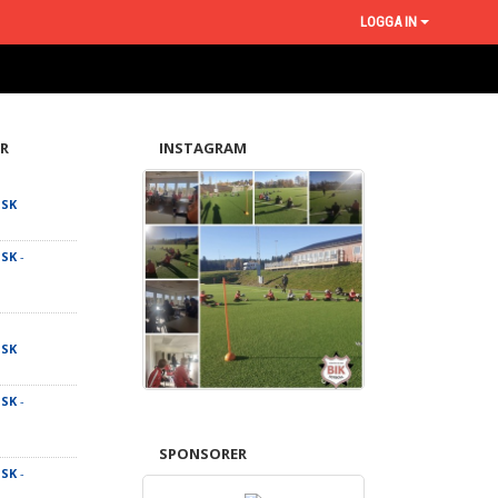
LOGGA IN
R
INSTAGRAM
 SK
 SK
-
 SK
 SK
-
SPONSORER
 SK
-