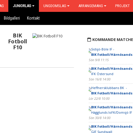
AG
JUNIORLAG
UNGDOMSLAG
ARRANGEMANG
PROJEKT
Bildgalleri
Kontakt
BIK
KOMMANDE MATCHE
Fotboll
F10
Sidsjö-Böle IF -
BIK Fotboll/Härnösands
Sön 9/8 11:15
BIK Fotboll/Härnösands
IFK Östersund
Sön 16/8 14:00
Heffnersklubbans BK -
BIK Fotboll/Härnösands
Lör 22/8 10:00
BIK Fotboll/Härnösands
Hägglunds IoFK/Domsjö IF
Sön 30/8 14:00
BIK Fotboll/Härnösands
GIF Sundsvall