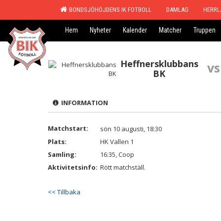
BONDSJÖHÖJDENS IK FOTBOLL
DAMLAG
HERRL
Hem
Nyheter
Kalender
Matcher
Truppen
Heffnersklubbans
vs
BK
INFORMATION
Matchstart:
sön 10 augusti, 18:30
Plats:
HK Vallen 1
Samling:
16:35, Coop
Aktivitetsinfo:
Rött matchställ.
<< Tillbaka