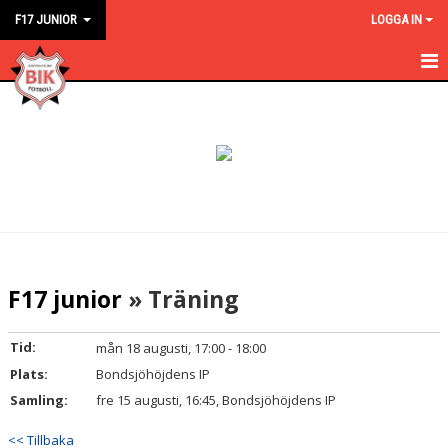
F17 JUNIOR
LOGGA IN
HEM
NYHETER
KALENDER
MATCHER
TRUPPEN
F17 junior
» Träning
BILDGALLERI
Tid:
mån 18 augusti, 17:00 - 18:00
KONTAKT
Plats:
Bondsjöhöjdens IP
Samling:
fre 15 augusti, 16:45, Bondsjöhöjdens IP
<< Tillbaka