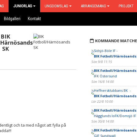
AG
JUNIORLAG
UNGDOMSLAG
ARRANGEMANG
PROJEKT
Bildgalleri
Kontakt
BIK
KOMMANDE MATCHE
/Härnösands
SK
Sidsjö-Böle IF -
BIK Fotboll/Härnösands
Sön 9/8 11:15
BIK Fotboll/Härnösands
IFK Östersund
Sön 16/8 14:00
Heffnersklubbans BK -
BIK Fotboll/Härnösands
Lör 22/8 10:00
BIK Fotboll/Härnösands
Hägglunds IoFK/Domsjö IF
Sön 30/8 14:00
entligt och ta med något att fylla på
dda!!!
BIK Fotboll/Härnösands
GIF Sundsvall