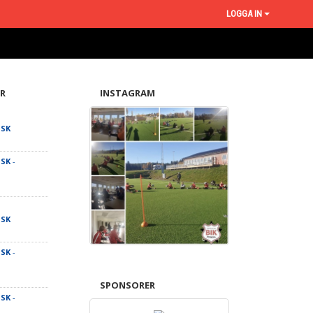
LOGGA IN
R
INSTAGRAM
 SK
 SK
-
 SK
 SK
-
SPONSORER
 SK
-