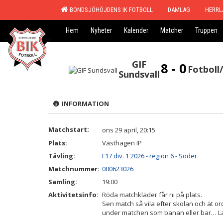
BONDSJÖHÖJDENS IK FOTBOLL
DAMLAG
HERRL
Hem
Nyheter
Kalender
Matcher
Truppen
GIF
8 - 0
Fotboll
Sundsvall
INFORMATION
Matchstart:
ons 29 april, 20:15
Plats:
Västhagen IP
Tävling:
F17 div. 1 2026 - region 6 - Söder
Matchnummer:
000623026
Samling:
19:00
Aktivitetsinfo:
Röda matchkläder får ni på plats.
Sen match så vila efter skolan och ät ord
under matchen som banan eller bar… La