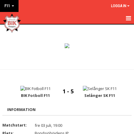
F11
LOGGA IN
HEM
NYHETER
KALENDER
MATCHER
TRUPPEN
1 - 5
BILDGALLERI
BIK Fotboll F11
Selånger SK F11
DOKUMENT
INFORMATION
KONTAKT
Matchstart:
fre 03 juli, 19:00
Plats:
Bondsjöhöjdens IP