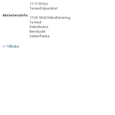
17-17:30 Fys
Ta med löparskor!
Aktivitetsinfo:
17:30-18:30 fotbollsträning
Ta med:
Fotbollsskor
Benskydd
Vattenflaska
<< Tillbaka