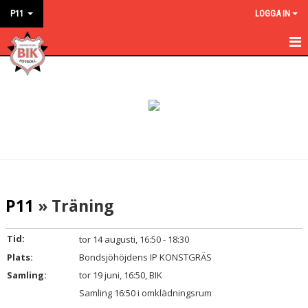
P11
LOGGA IN
HEM
NYHETER
KALENDER
MATCHER
TRUPPEN
P11
» Träning
BILDGALLERI
Tid:
tor 14 augusti, 16:50 - 18:30
DOKUMENT
Plats:
Bondsjöhöjdens IP KONSTGRÄS
Samling:
tor 19 juni, 16:50, BIK
KONTAKT
Samling 16:50 i omklädningsrum