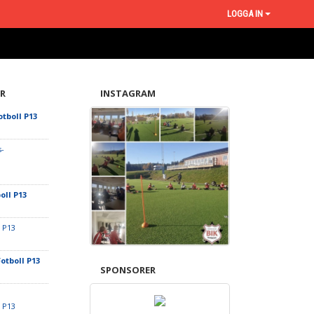
LOGGA IN
R
INSTAGRAM
otboll P13
-
oll P13
 P13
Fotboll P13
SPONSORER
l P13