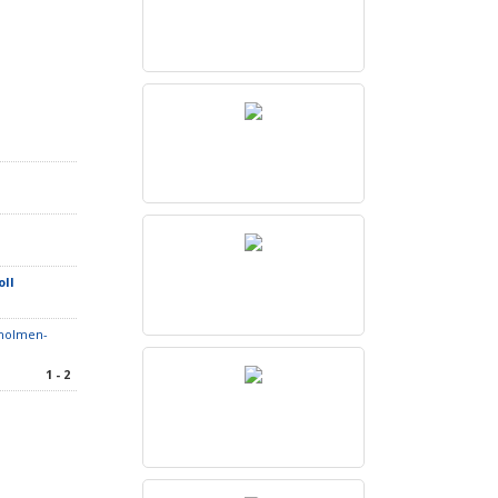
oll
holmen-
1 - 2