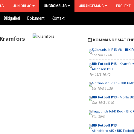
AG
JUNIORLAG
UNGDOMSLAG
ARRANGEMANG
PROJEKT
Bildgalleri
Dokument
Kontakt
Kramfors
KOMMANDE MATCHE
Själevads IK P13 Vit -
BIK F
Sön 9/8 12:00
BIK Fotboll P13
- Kramfors
Alliansen P13
Tor 13/8 16:40
Gottne/Moliden -
BIK Fotb
Lör 15/8 14:30
BIK Fotboll P13
- Moffe BK
Ons 19/8 16:40
Hägglunds IoFK Röd -
BIK 
Sön 30/8
BIK Fotboll P13
-
Älandsbro AIK / BIK Fotbol