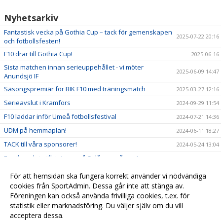
Nyhetsarkiv
Fantastisk vecka på Gothia Cup – tack för gemenskapen
2025-07-22 20:16
och fotbollsfesten!
F10 drar till Gothia Cup!
2025-06-16
Sista matchen innan serieuppehållet - vi möter
2025-06-09 14:47
Anundsjö IF
Säsongspremiär för BIK F10 med träningsmatch
2025-03-27 12:16
Serieavslut i Kramfors
2024-09-29 11:54
F10 laddar inför Umeå fotbollsfestival
2024-07-21 14:36
UDM på hemmaplan!
2024-06-11 18:27
TACK till våra sponsorer!
2024-05-24 13:04
En silverplats till tjejerna på Selånger vårcup!
2024-05-07 17:24
Tjejerna laddar för Selånger Vårcup 27-28 april
2024-04-24 10:40
För att hemsidan ska fungera korrekt använder vi nödvändiga
Säsongspremiär 2024
cookies från SportAdmin. Dessa går inte att stänga av.
2024-04-11 22:31
Föreningen kan också använda frivilliga cookies, t.ex. för
Säsongen 2023
2023-11-20 10:55
statistik eller marknadsföring. Du väljer själv om du vill
acceptera dessa.