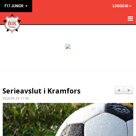
F17 JUNIOR
LOGGA IN
HEM
NYHETER
KALENDER
MATCHER
TRUPPEN
Serieavslut i Kramfors
<
>
BILDGALLERI
2024-09-29 11:54
KONTAKT