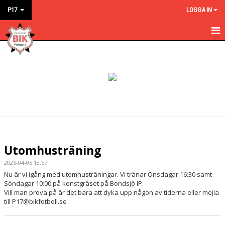
P17
LOGGA IN
HEM
NYHETER
KALENDER
MATCHER
TRUPPEN
Utomhusträning
BILDGALLERI
2025-04-05 13:57
Nu är vi igång med utomhusträningar. Vi tränar Onsdagar 16:30 samt
DOKUMENT
Söndagar 10:00 på konstgräset på Bondsjö IP.
Vill man prova på är det bara att dyka upp någon av tiderna eller mejla
till P17@bikfotboll.se
KONTAKT