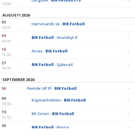
Långsele -
BIK Fotboll F15
-
19:00
AUGUSTI 2026
03
Härnösands sk -
BIK Fotboll
-
18:30
09
BIK Fotboll
- Anundsjö IF
-
09:00
16
Arnäs -
BIK Fotboll
-
15:00
27
BIK Fotboll
- Själevad
-
18:30
SEPTEMBER 2026
06
Remsle UIF FF -
BIK Fotboll
-
09
Köpmanholmen -
BIK Fotboll
-
18:00
19
BK Örnen -
BIK Fotboll
-
15:30
26
BIK Fotboll
- Björna
-
16:30