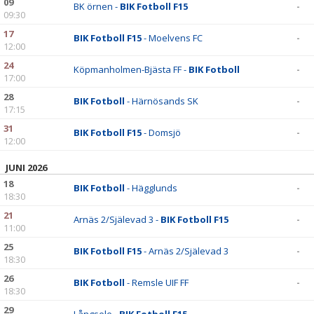
09
BK örnen -
BIK Fotboll F15
-
09:30
17
BIK Fotboll F15
- Moelvens FC
-
12:00
24
Köpmanholmen-Bjästa FF -
BIK Fotboll
-
17:00
28
BIK Fotboll
- Härnösands SK
-
17:15
31
BIK Fotboll F15
- Domsjö
-
12:00
JUNI 2026
18
BIK Fotboll
- Hägglunds
-
18:30
21
Arnäs 2/Själevad 3 -
BIK Fotboll F15
-
11:00
25
BIK Fotboll F15
- Arnäs 2/Själevad 3
-
18:30
26
BIK Fotboll
- Remsle UIF FF
-
18:30
29