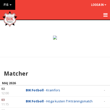
F15
LOGGA IN
HEM
NYHETER
KALENDER
MATCHER
TRUPPEN
Matcher
BILDGALLERI
MAJ 2026
DOKUMENT
02
BIK Fotboll
- Kramfors
-
12:00
KONTAKT
03
BIK Fotboll
- Höga kusten f14 träningsmatch
-
11:15