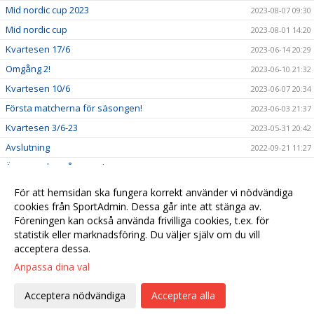
Mid nordic cup 2023
2023-08-07 09:30
Mid nordic cup
2023-08-01 14:20
Kvartesen 17/6
2023-06-14 20:29
Omgång 2!
2023-06-10 21:32
Kvartesen 10/6
2023-06-07 20:34
Första matcherna för säsongen!
2023-06-03 21:37
Kvartesen 3/6-23
2023-05-31 20:42
Avslutning
2022-09-21 11:27
Ännu en dag på myran!
2022-09-03 21:09
Matcher den 20/8
2022-08-21 20:51
För att hemsidan ska fungera korrekt använder vi nödvändiga
cookies från SportAdmin. Dessa går inte att stänga av.
Kvartesen 18/6
2022-06-19 11:38
Föreningen kan också använda frivilliga cookies, t.ex. för
Kvartesen 11/6
2022-06-13 13:38
statistik eller marknadsföring. Du väljer själv om du vill
acceptera dessa.
Anpassa dina val
Cookie-
Gå till
inställningar
Webbversion
Acceptera nödvändiga
Acceptera alla