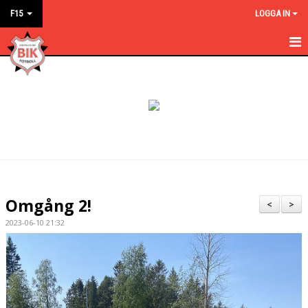
F15
LOGGA IN
HEM
NYHETER
KALENDER
MATCHER
TRUPPEN
Omgång 2!
<
>
BILDGALLERI
2023-06-10 21:32
DOKUMENT
KONTAKT