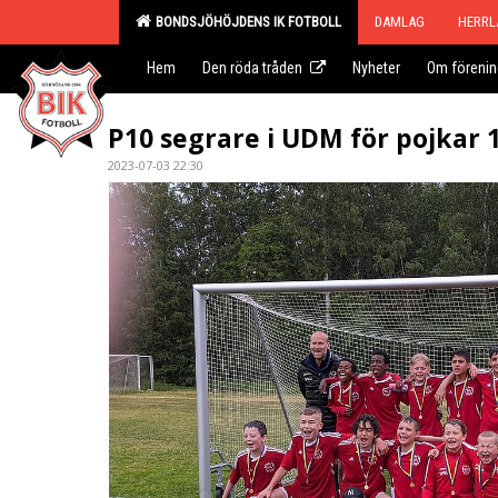
BONDSJÖHÖJDENS IK FOTBOLL
DAMLAG
HERRL
Hem
Den röda tråden
Nyheter
Om föreni
P10 segrare i UDM för pojkar 
2023-07-03 22:30